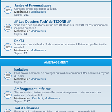
Jantes et Pneumatiques
Conseils, choix, les pièges à éviter...
Modérateur :
Modérateurs
Sujets :
391
## Les Dossiers Tech' de T3ZONE ##
Vous avez des questions sur un des ## Dossiers tech' ## ? C'est uniquement
ici qu'on en parle !
Modérateur :
Modérateurs
Sujets :
64
DocT3
Vous avez une vieille doc ? Vous avez un scanner ? Faites en profiter tout le
monde !
Modérateur :
Modérateurs
Sujets :
27
AMÉNAGEMENT
Isolation
Pour savoir comment se protéger du froid ou comment lutter contre les rayons
du soleil
Modérateur :
Modérateurs
Sujets :
115
Aménagement intérieur
Si vous voulez réaliser ou modifier un aménagement... si vous avez des
astuces... c'est par là !
Modérateurs :
Kirschrot
,
Modérateurs
Sujets :
1127
Toit & Réhausse
Poser un toit... changer un joint... démonter, poser : on en parle ici !