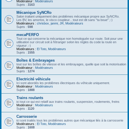
Modérateur :
Modérateurs
Sujets :
3163
Mécanique SyNCRo
Salon traitant uniquement des problèmes mécanique propre aux SyNCRo.
Les BV, les amortos, le visco coupleur... tout est dit sans "ta boue" ;-)
Modérateurs :
chrisbox
,
janmi
,
JR
,
Modérateurs
Sujets :
598
mecaPERFO
Tout ce qui concerne la mécanique non homologuée sur route. Soit pour une
utilisation sur circuit soit à l'étranger selon les règles du code la route en
vigueur ;-)
Modérateurs :
El Toto
,
Modérateurs
Sujets :
1555
Boîtes & Embrayages
tout sur les boîtes de vitesse et les embrayages, quelle que soit la motorisation
Modérateur :
Modérateurs
Sujets :
1274
Electricité véhicule
Ici sont abordés les problèmes électriques du véhicule uniquement.
Modérateur :
Modérateurs
Sujets :
1888
Trains roulants
ici tout ce qui est relatif aux trains roulants, suspension, roulements, freins
Modérateur :
Modérateurs
Sujets :
1120
Carrosserie
ici sont traités tous les problèmes autres que mécanique liés à la carrosserie
Modérateurs :
El Toto
,
Modérateurs
Sujets :
1608