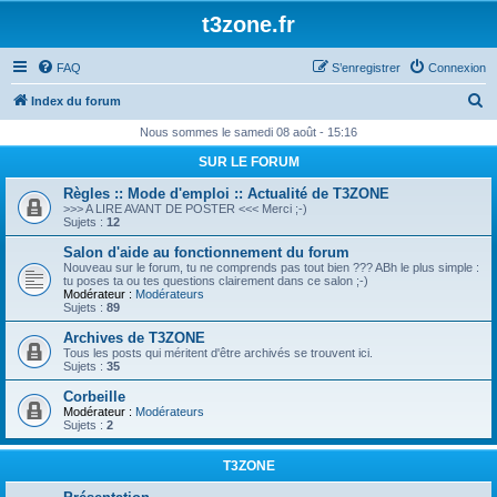
t3zone.fr
FAQ
S’enregistrer
Connexion
R
Index du forum
e
Nous sommes le samedi 08 août - 15:16
c
SUR LE FORUM
h
Règles :: Mode d'emploi :: Actualité de T3ZONE
e
>>> A LIRE AVANT DE POSTER <<< Merci ;-)
Sujets :
12
r
Salon d'aide au fonctionnement du forum
c
Nouveau sur le forum, tu ne comprends pas tout bien ??? ABh le plus simple :
tu poses ta ou tes questions clairement dans ce salon ;-)
h
Modérateur :
Modérateurs
Sujets :
89
e
Archives de T3ZONE
r
Tous les posts qui méritent d'être archivés se trouvent ici.
Sujets :
35
Corbeille
Modérateur :
Modérateurs
Sujets :
2
T3ZONE