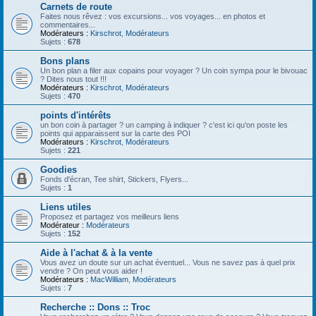
Carnets de route
Faites nous rêvez : vos excursions... vos voyages... en photos et
commentaires...
Modérateurs :
Kirschrot
,
Modérateurs
Sujets :
678
Bons plans
Un bon plan a filer aux copains pour voyager ? Un coin sympa pour le bivouac
? Dites nous tout !!!
Modérateurs :
Kirschrot
,
Modérateurs
Sujets :
470
points d'intérêts
un bon coin à partager ? un camping à indiquer ? c'est ici qu'on poste les
points qui apparaissent sur la carte des POI
Modérateurs :
Kirschrot
,
Modérateurs
Sujets :
221
Goodies
Fonds d'écran, Tee shirt, Stickers, Flyers...
Sujets :
1
Liens utiles
Proposez et partagez vos meilleurs liens
Modérateur :
Modérateurs
Sujets :
152
Aide à l'achat & à la vente
Vous avez un doute sur un achat éventuel... Vous ne savez pas à quel prix
vendre ? On peut vous aider !
Modérateurs :
MacWilliam
,
Modérateurs
Sujets :
7
Recherche :: Dons :: Troc