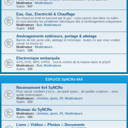
Modérateur :
Modérateurs
Sujets :
547
Eau, Gaz, Electricité & Chauffage
Du chaud au froid en passant par le gaz : vous saurez tout dans ce salon.
Ici sont abordés les problèmes électriques liés à l'aménagement uniquement.
Modérateurs :
Bud
,
Modérateurs
Sujets :
1420
Aménagements extérieurs, portage & attelage
Barres de toit, porte vélo, attelage et remorque.. toutes ce que vous vouliez
savoir se trouve ici
Modérateur :
Modérateurs
Sujets :
156
Electronique embarquée
GPS, DVD, MP3, GPRS... tout le confort de la maison dans le pOpO
Modérateurs :
Bud
,
Modérateurs
Sujets :
150
ESP@CE SyNCRo 4X4
Recensement 4x4 SyNCRo
Pour savoir combien y'en a... de quels types... de quelles couleurs... avec
quelle motorisation...
Modérateurs :
chrisbox
,
janmi
,
JR
,
Modérateurs
Sujets :
210
Bivouac du SyNCRo
Modérateurs :
chrisbox
,
janmi
,
JR
,
Modérateurs
Sujets :
366
Liens :: Vidéos :: Photos :: Documents