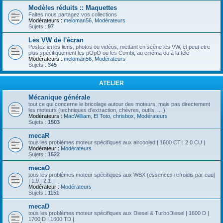
Modèles réduits :: Maquettes
Faites nous partagez vos collections
Modérateurs :
meloman56
,
Modérateurs
Sujets :
97
Les VW de l'écran
Postez ici les liens, photos ou vidéos, mettant en scène les VW, et peut etre
plus spécifiquement les pOpO ou les Combi, au cinéma ou à la télé
Modérateurs :
meloman56
,
Modérateurs
Sujets :
345
ATELIER
Mécanique générale
tout ce qui concerne le bricolage autour des moteurs, mais pas directement
les moteurs (techniques d'extraction, chèvres, outils, ... )
Modérateurs :
MacWilliam
,
El Toto
,
chrisbox
,
Modérateurs
Sujets :
1503
mecaR
tous les problèmes moteur spécifiques aux aircooled | 1600 CT | 2.0 CU |
Modérateur :
Modérateurs
Sujets :
1522
mecaO
tous les problèmes moteur spécifiques aux WBX (essences refroidis par eau)
| 1.9 | 2.1 |
Modérateur :
Modérateurs
Sujets :
1151
mecaD
tous les problèmes moteur spécifiques aux Diesel & TurboDiesel | 1600 D |
1700 D | 1600 TD |