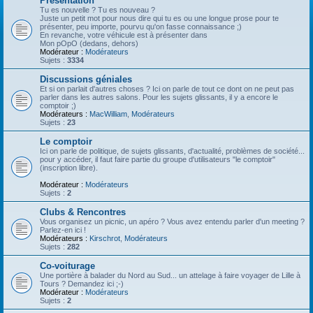
Présentation
Tu es nouvelle ? Tu es nouveau ?
Juste un petit mot pour nous dire qui tu es ou une longue prose pour te
présenter, peu importe, pourvu qu'on fasse connaissance ;)
En revanche, votre véhicule est à présenter dans
Mon pOpO (dedans, dehors)
Modérateur :
Modérateurs
Sujets :
3334
Discussions géniales
Et si on parlait d'autres choses ? Ici on parle de tout ce dont on ne peut pas
parler dans les autres salons. Pour les sujets glissants, il y a encore le
comptoir ;)
Modérateurs :
MacWilliam
,
Modérateurs
Sujets :
23
Le comptoir
Ici on parle de politique, de sujets glissants, d'actualité, problèmes de société...
pour y accéder, il faut faire partie du groupe d'utilisateurs "le comptoir"
(inscription libre).
Modérateur :
Modérateurs
Sujets :
2
Clubs & Rencontres
Vous organisez un picnic, un apéro ? Vous avez entendu parler d'un meeting ?
Parlez-en ici !
Modérateurs :
Kirschrot
,
Modérateurs
Sujets :
282
Co-voiturage
Une portière à balader du Nord au Sud... un attelage à faire voyager de Lille à
Tours ? Demandez ici ;-)
Modérateur :
Modérateurs
Sujets :
2