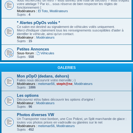
Vous recherchez un rétro ? Vous donnez une roue de secours ? Vous troquez
votre attelage ? Par ici... sous réserve de bien respecter les règles de
fonctionnement (:
Modérateurs :
El Toto
,
Modérateurs
Sujets :
4
* Alertes pOpOs volés *
Ce salon est destiné au signalement de véhicules volés uniquement.
Merci d'indiquer clairement tous les renseignements susceptibles d'aider à
identifier le véhicule, ainsi qu'un contact.
Modérateur :
Modérateurs
Sujets :
15
Petites Annonces
Sous-forum :
Véhicules
Sujets :
558
GALERIES
Mon pOpO (dedans, dehors)
Faites nous décourvrir votre merveille ;-)
Modérateurs :
meloman56
,
steph@ne
,
Modérateurs
Sujets :
1886
Les options
Découvrez et/ou faites découvrir les options d'origine !
Modérateur :
Modérateurs
Sujets :
96
Photos diverses VW
Un Transporter rose bonbon, une Cox Polizei, un Split marchande de glace :
toutes vos photos prises en vadrouille ou glanées sur le net
Modérateurs :
meloman56
,
Modérateurs
Sujets :
452