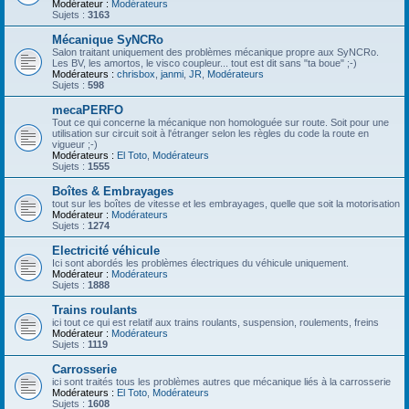
Modérateur :
Modérateurs
Sujets :
3163
Mécanique SyNCRo
Salon traitant uniquement des problèmes mécanique propre aux SyNCRo.
Les BV, les amortos, le visco coupleur... tout est dit sans "ta boue" ;-)
Modérateurs :
chrisbox
,
janmi
,
JR
,
Modérateurs
Sujets :
598
mecaPERFO
Tout ce qui concerne la mécanique non homologuée sur route. Soit pour une
utilisation sur circuit soit à l'étranger selon les règles du code la route en
vigueur ;-)
Modérateurs :
El Toto
,
Modérateurs
Sujets :
1555
Boîtes & Embrayages
tout sur les boîtes de vitesse et les embrayages, quelle que soit la motorisation
Modérateur :
Modérateurs
Sujets :
1274
Electricité véhicule
Ici sont abordés les problèmes électriques du véhicule uniquement.
Modérateur :
Modérateurs
Sujets :
1888
Trains roulants
ici tout ce qui est relatif aux trains roulants, suspension, roulements, freins
Modérateur :
Modérateurs
Sujets :
1119
Carrosserie
ici sont traités tous les problèmes autres que mécanique liés à la carrosserie
Modérateurs :
El Toto
,
Modérateurs
Sujets :
1608