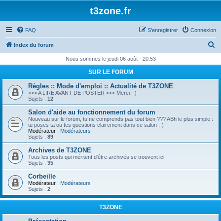
t3zone.fr
FAQ
S’enregistrer
Connexion
R
Index du forum
e
Nous sommes le jeudi 06 août - 20:53
c
SUR LE FORUM
h
Règles :: Mode d'emploi :: Actualité de T3ZONE
e
>>> A LIRE AVANT DE POSTER <<< Merci ;-)
Sujets :
12
r
Salon d'aide au fonctionnement du forum
c
Nouveau sur le forum, tu ne comprends pas tout bien ??? ABh le plus simple :
tu poses ta ou tes questions clairement dans ce salon ;-)
h
Modérateur :
Modérateurs
Sujets :
89
e
Archives de T3ZONE
r
Tous les posts qui méritent d'être archivés se trouvent ici.
Sujets :
35
Corbeille
Modérateur :
Modérateurs
Sujets :
2
T3ZONE