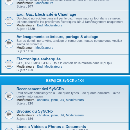
Modérateur :
Modérateurs
Sujets :
547
Eau, Gaz, Electricité & Chauffage
Du chaud au froid en passant par le gaz : vous saurez tout dans ce salon.
Ici sont abordés les problèmes électriques liés à l'aménagement uniquement.
Modérateurs :
Bud
,
Modérateurs
Sujets :
1420
Aménagements extérieurs, portage & attelage
Barres de toit, porte vélo, attelage et remorque.. toutes ce que vous vouliez
savoir se trouve ici
Modérateur :
Modérateurs
Sujets :
156
Electronique embarquée
GPS, DVD, MP3, GPRS... tout le confort de la maison dans le pOpO
Modérateurs :
Bud
,
Modérateurs
Sujets :
150
ESP@CE SyNCRo 4X4
Recensement 4x4 SyNCRo
Pour savoir combien y'en a... de quels types... de quelles couleurs... avec
quelle motorisation...
Modérateurs :
chrisbox
,
janmi
,
JR
,
Modérateurs
Sujets :
210
Bivouac du SyNCRo
Modérateurs :
chrisbox
,
janmi
,
JR
,
Modérateurs
Sujets :
366
Liens :: Vidéos :: Photos :: Documents