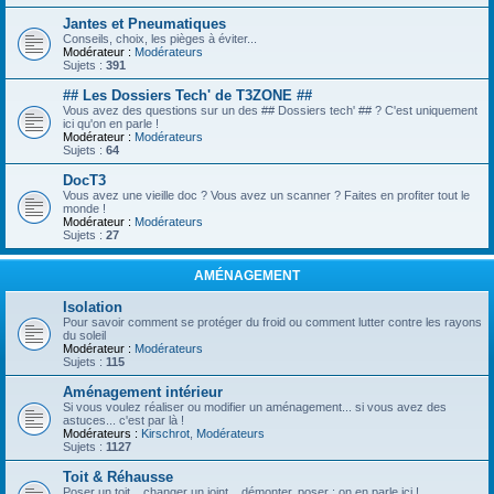
Jantes et Pneumatiques
Conseils, choix, les pièges à éviter...
Modérateur :
Modérateurs
Sujets :
391
## Les Dossiers Tech' de T3ZONE ##
Vous avez des questions sur un des ## Dossiers tech' ## ? C'est uniquement
ici qu'on en parle !
Modérateur :
Modérateurs
Sujets :
64
DocT3
Vous avez une vieille doc ? Vous avez un scanner ? Faites en profiter tout le
monde !
Modérateur :
Modérateurs
Sujets :
27
AMÉNAGEMENT
Isolation
Pour savoir comment se protéger du froid ou comment lutter contre les rayons
du soleil
Modérateur :
Modérateurs
Sujets :
115
Aménagement intérieur
Si vous voulez réaliser ou modifier un aménagement... si vous avez des
astuces... c'est par là !
Modérateurs :
Kirschrot
,
Modérateurs
Sujets :
1127
Toit & Réhausse
Poser un toit... changer un joint... démonter, poser : on en parle ici !