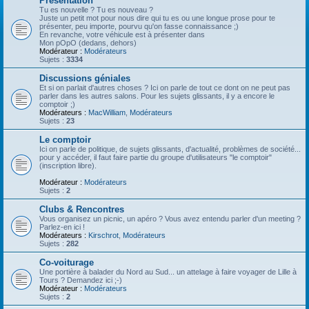
Présentation
Tu es nouvelle ? Tu es nouveau ?
Juste un petit mot pour nous dire qui tu es ou une longue prose pour te
présenter, peu importe, pourvu qu'on fasse connaissance ;)
En revanche, votre véhicule est à présenter dans
Mon pOpO (dedans, dehors)
Modérateur :
Modérateurs
Sujets :
3334
Discussions géniales
Et si on parlait d'autres choses ? Ici on parle de tout ce dont on ne peut pas
parler dans les autres salons. Pour les sujets glissants, il y a encore le
comptoir ;)
Modérateurs :
MacWilliam
,
Modérateurs
Sujets :
23
Le comptoir
Ici on parle de politique, de sujets glissants, d'actualité, problèmes de société...
pour y accéder, il faut faire partie du groupe d'utilisateurs "le comptoir"
(inscription libre).
Modérateur :
Modérateurs
Sujets :
2
Clubs & Rencontres
Vous organisez un picnic, un apéro ? Vous avez entendu parler d'un meeting ?
Parlez-en ici !
Modérateurs :
Kirschrot
,
Modérateurs
Sujets :
282
Co-voiturage
Une portière à balader du Nord au Sud... un attelage à faire voyager de Lille à
Tours ? Demandez ici ;-)
Modérateur :
Modérateurs
Sujets :
2