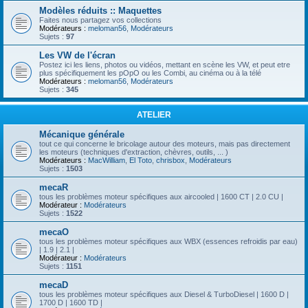
Modèles réduits :: Maquettes
Faites nous partagez vos collections
Modérateurs :
meloman56
,
Modérateurs
Sujets :
97
Les VW de l'écran
Postez ici les liens, photos ou vidéos, mettant en scène les VW, et peut etre
plus spécifiquement les pOpO ou les Combi, au cinéma ou à la télé
Modérateurs :
meloman56
,
Modérateurs
Sujets :
345
ATELIER
Mécanique générale
tout ce qui concerne le bricolage autour des moteurs, mais pas directement
les moteurs (techniques d'extraction, chèvres, outils, ... )
Modérateurs :
MacWilliam
,
El Toto
,
chrisbox
,
Modérateurs
Sujets :
1503
mecaR
tous les problèmes moteur spécifiques aux aircooled | 1600 CT | 2.0 CU |
Modérateur :
Modérateurs
Sujets :
1522
mecaO
tous les problèmes moteur spécifiques aux WBX (essences refroidis par eau)
| 1.9 | 2.1 |
Modérateur :
Modérateurs
Sujets :
1151
mecaD
tous les problèmes moteur spécifiques aux Diesel & TurboDiesel | 1600 D |
1700 D | 1600 TD |