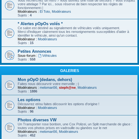
Vous recherchez un rétro ? Vous donnez une roue de secours ? Vous troquez
votre attelage ? Par ici... sous réserve de bien respecter les règles de
fonctionnement (:
Modérateurs :
El Toto
,
Modérateurs
Sujets :
4
* Alertes pOpOs volés *
Ce salon est destiné au signalement de véhicules volés uniquement.
Merci d'indiquer clairement tous les renseignements susceptibles d'aider à
identifier le véhicule, ainsi qu'un contact.
Modérateur :
Modérateurs
Sujets :
15
Petites Annonces
Sous-forum :
Véhicules
Sujets :
558
GALERIES
Mon pOpO (dedans, dehors)
Faites nous décourvrir votre merveille ;-)
Modérateurs :
meloman56
,
steph@ne
,
Modérateurs
Sujets :
1886
Les options
Découvrez et/ou faites découvrir les options d'origine !
Modérateur :
Modérateurs
Sujets :
96
Photos diverses VW
Un Transporter rose bonbon, une Cox Polizei, un Split marchande de glace :
toutes vos photos prises en vadrouille ou glanées sur le net
Modérateurs :
meloman56
,
Modérateurs
Sujets :
452