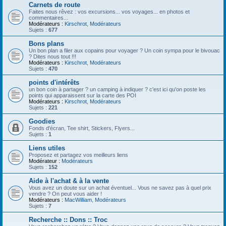
Carnets de route
Faites nous rêvez : vos excursions... vos voyages... en photos et
commentaires...
Modérateurs :
Kirschrot
,
Modérateurs
Sujets :
677
Bons plans
Un bon plan a filer aux copains pour voyager ? Un coin sympa pour le bivouac
? Dites nous tout !!!
Modérateurs :
Kirschrot
,
Modérateurs
Sujets :
470
points d'intérêts
un bon coin à partager ? un camping à indiquer ? c'est ici qu'on poste les
points qui apparaissent sur la carte des POI
Modérateurs :
Kirschrot
,
Modérateurs
Sujets :
221
Goodies
Fonds d'écran, Tee shirt, Stickers, Flyers...
Sujets :
1
Liens utiles
Proposez et partagez vos meilleurs liens
Modérateur :
Modérateurs
Sujets :
152
Aide à l'achat & à la vente
Vous avez un doute sur un achat éventuel... Vous ne savez pas à quel prix
vendre ? On peut vous aider !
Modérateurs :
MacWilliam
,
Modérateurs
Sujets :
7
Recherche :: Dons :: Troc