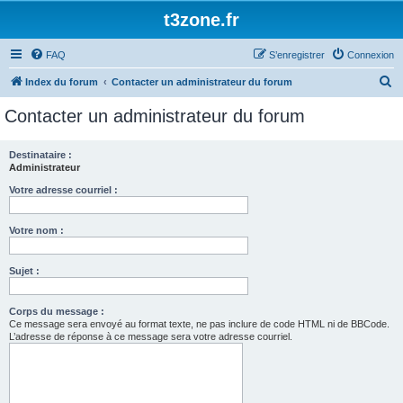
t3zone.fr
FAQ
S’enregistrer
Connexion
R
Index du forum
Contacter un administrateur du forum
e
Contacter un administrateur du forum
c
h
Destinataire :
Administrateur
e
r
Votre adresse courriel :
c
Votre nom :
h
e
Sujet :
r
Corps du message :
Ce message sera envoyé au format texte, ne pas inclure de code HTML ni de BBCode.
L’adresse de réponse à ce message sera votre adresse courriel.