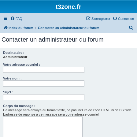
t3zone.fr
FAQ
S’enregistrer
Connexion
R
Index du forum
Contacter un administrateur du forum
e
Contacter un administrateur du forum
c
h
Destinataire :
Administrateur
e
r
Votre adresse courriel :
c
Votre nom :
h
e
Sujet :
r
Corps du message :
Ce message sera envoyé au format texte, ne pas inclure de code HTML ni de BBCode.
L’adresse de réponse à ce message sera votre adresse courriel.