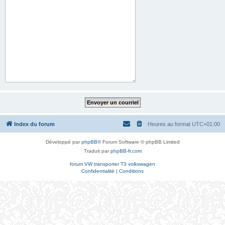
Index du forum
Heures au format
UTC+01:00
Développé par
phpBB
® Forum Software © phpBB Limited
Traduit par
phpBB-fr.com
forum VW transporter T3 volkswagen
Confidentialité
|
Conditions