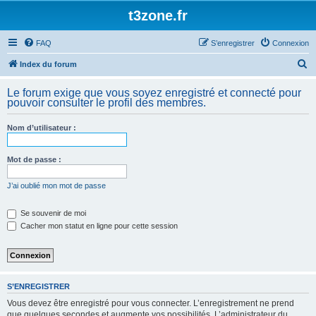
t3zone.fr
FAQ
S’enregistrer
Connexion
R
Index du forum
e
Le forum exige que vous soyez enregistré et connecté pour
c
pouvoir consulter le profil des membres.
h
Nom d’utilisateur :
e
r
Mot de passe :
c
h
J’ai oublié mon mot de passe
e
Se souvenir de moi
r
Cacher mon statut en ligne pour cette session
S’ENREGISTRER
Vous devez être enregistré pour vous connecter. L’enregistrement ne prend
que quelques secondes et augmente vos possibilités. L’administrateur du