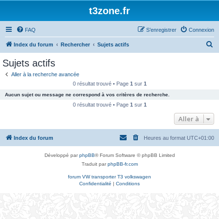
t3zone.fr
FAQ
S’enregistrer
Connexion
R
Index du forum
Rechercher
Sujets actifs
e
Sujets actifs
c
Aller à la recherche avancée
h
0 résultat trouvé • Page
1
sur
1
e
Aucun sujet ou message ne correspond à vos critères de recherche.
r
0 résultat trouvé • Page
1
sur
1
c
Aller à
h
Index du forum
Heures au format
UTC+01:00
e
r
Développé par
phpBB
® Forum Software © phpBB Limited
Traduit par
phpBB-fr.com
forum VW transporter T3 volkswagen
Confidentialité
|
Conditions