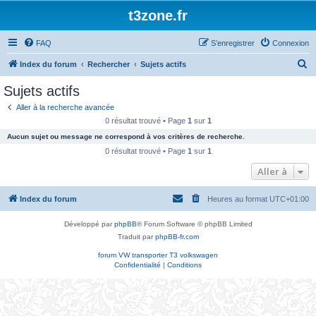
t3zone.fr
FAQ
S’enregistrer
Connexion
R
Index du forum
Rechercher
Sujets actifs
e
Sujets actifs
c
Aller à la recherche avancée
h
0 résultat trouvé • Page
1
sur
1
e
Aucun sujet ou message ne correspond à vos critères de recherche.
r
0 résultat trouvé • Page
1
sur
1
c
Aller à
h
Index du forum
Heures au format
UTC+01:00
e
r
Développé par
phpBB
® Forum Software © phpBB Limited
Traduit par
phpBB-fr.com
forum VW transporter T3 volkswagen
Confidentialité
|
Conditions