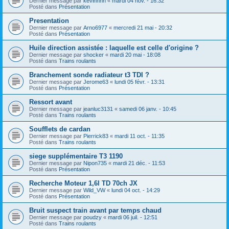
Dernier message par
kevinnnn
«
mardi 04 nov. - 16:32
Posté dans
Présentation
Presentation
Dernier message par
Arno6977
«
mercredi 21 mai - 20:32
Posté dans
Présentation
Huile direction assistée : laquelle est celle d'origine ?
Dernier message par
shocker
«
mardi 20 mai - 18:08
Posté dans
Trains roulants
Branchement sonde radiateur t3 TDI ?
Dernier message par
Jerome63
«
lundi 05 févr. - 13:31
Posté dans
Présentation
Ressort avant
Dernier message par
jeanluc3131
«
samedi 06 janv. - 10:45
Posté dans
Trains roulants
Soufflets de cardan
Dernier message par
Pierrick83
«
mardi 11 oct. - 11:35
Posté dans
Trains roulants
siege supplémentaire T3 1190
Dernier message par
Nipon735
«
mardi 21 déc. - 11:53
Posté dans
Présentation
Recherche Moteur 1,6l TD 70ch JX
Dernier message par
Wild_VW
«
lundi 04 oct. - 14:29
Posté dans
Présentation
Bruit suspect train avant par temps chaud
Dernier message par
poudzy
«
mardi 06 juil. - 12:51
Posté dans
Trains roulants