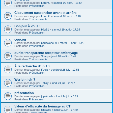
Dernier message par
LorenG
«
samedi 09 sept. - 13:54
Posté dans
Présentation
Claquement suspension avant et arrière
Dernier message par
LorenG
«
samedi 09 sept. - 7:16
Posté dans
Trains roulants
Bonjour à vous !
Dernier message par
fl0w81
«
samedi 19 août - 17:14
Posté dans
Présentation
coucou
Dernier message par
padawone59
«
mardi 15 août - 13:21
Posté dans
Présentation
durite transparente recepteur embrayage
Dernier message par
Sharp
«
jeudi 10 août - 16:42
Posté dans
Trains roulants
À la recherche d'un T3
Dernier message par
Foulp
«
vendredi 28 juil. - 12:56
Posté dans
Présentation
Wer bin ich ?
Dernier message par
Tahiry
«
lundi 24 juil. - 20:17
Posté dans
Présentation
présentation
Dernier message par
jppvttbulls
«
lundi 24 juil. - 8:19
Posté dans
Présentation
Valeur d'efficacité du freinage au CT
Dernier message par
ningaloo
«
jeudi 01 juin - 17:40
Posté dans
Trains roulants