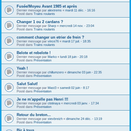
Fusée/Moyeu Avant 1985 et après
Dernier message par
alextrems
«
mardi 11 déc. - 16:16
Posté dans
Trains roulants
Changer 1 ou 2 cardans ?
Dernier message par
Sharp
«
mercredi 14 nov. - 23:04
Posté dans
Trains roulants
comment changer un etrier de frein ?
Dernier message par
vince76
«
mardi 17 juil. - 18:35
Posté dans
Trains roulants
Belote et rebelote !
Dernier message par
Marko
«
lundi 18 juin - 20:18
Posté dans
Présentation
Yeah !
Dernier message par
chillumzero
«
dimanche 03 juin - 22:35
Posté dans
Présentation
Salut Salut!
Dernier message par
Mast3
«
samedi 02 juin - 8:17
Posté dans
Présentation
Je ne m'appelle pas Henri !!!
Dernier message par
clotinaya
«
mercredi 03 janv. - 17:34
Posté dans
Présentation
Retour du breton...
Dernier message par
stevbreizh
«
dimanche 24 déc. - 13:19
Posté dans
Présentation
Bjr à tous