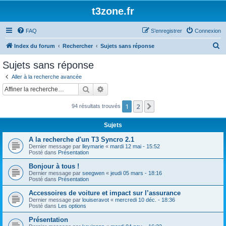
t3zone.fr
FAQ
S’enregistrer
Connexion
R
Index du forum
Rechercher
Sujets sans réponse
e
Sujets sans réponse
c
Aller à la recherche avancée
h
Rechercher
Recherche avancée
e
1
2
Suivante
94 résultats trouvés
r
c
Sujets
h
A la recherche d'un T3 Syncro 2.1
e
Dernier message par
lleymarie
«
mardi 12 mai - 15:52
Posté dans
Présentation
r
Bonjour à tous !
Dernier message par
seegwen
«
jeudi 05 mars - 18:16
Posté dans
Présentation
Accessoires de voiture et impact sur l’assurance
Dernier message par
louiseravot
«
mercredi 10 déc. - 18:36
Posté dans
Les options
Présentation