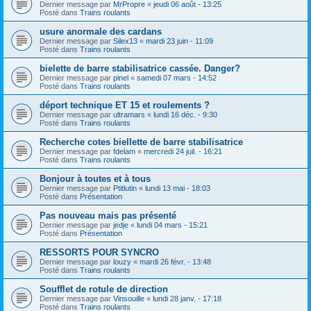
Dernier message par
MrPropre
«
jeudi 06 août - 13:25
Posté dans
Trains roulants
usure anormale des cardans
Dernier message par
Silex13
«
mardi 23 juin - 11:09
Posté dans
Trains roulants
bielette de barre stabilisatrice cassée. Danger?
Dernier message par
pinel
«
samedi 07 mars - 14:52
Posté dans
Trains roulants
déport technique ET 15 et roulements ?
Dernier message par
ultramars
«
lundi 16 déc. - 9:30
Posté dans
Trains roulants
Recherche cotes biellette de barre stabilisatrice
Dernier message par
fdelam
«
mercredi 24 juil. - 16:21
Posté dans
Trains roulants
Bonjour à toutes et à tous
Dernier message par
Ptitlutin
«
lundi 13 mai - 18:03
Posté dans
Présentation
Pas nouveau mais pas présenté
Dernier message par
jedje
«
lundi 04 mars - 15:21
Posté dans
Présentation
RESSORTS POUR SYNCRO
Dernier message par
louzy
«
mardi 26 févr. - 13:48
Posté dans
Trains roulants
Soufflet de rotule de direction
Dernier message par
Vinsouille
«
lundi 28 janv. - 17:18
Posté dans
Trains roulants