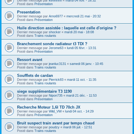
Dernier message par
kevinnnn
«
mardi 04 nov. - 16:32
Posté dans
Présentation
Presentation
Dernier message par
Arno6977
«
mercredi 21 mai - 20:32
Posté dans
Présentation
Huile direction assistée : laquelle est celle d'origine ?
Dernier message par
shocker
«
mardi 20 mai - 18:08
Posté dans
Trains roulants
Branchement sonde radiateur t3 TDI ?
Dernier message par
Jerome63
«
lundi 05 févr. - 13:31
Posté dans
Présentation
Ressort avant
Dernier message par
jeanluc3131
«
samedi 06 janv. - 10:45
Posté dans
Trains roulants
Soufflets de cardan
Dernier message par
Pierrick83
«
mardi 11 oct. - 11:35
Posté dans
Trains roulants
siege supplémentaire T3 1190
Dernier message par
Nipon735
«
mardi 21 déc. - 11:53
Posté dans
Présentation
Recherche Moteur 1,6l TD 70ch JX
Dernier message par
Wild_VW
«
lundi 04 oct. - 14:29
Posté dans
Présentation
Bruit suspect train avant par temps chaud
Dernier message par
poudzy
«
mardi 06 juil. - 12:51
Posté dans
Trains roulants