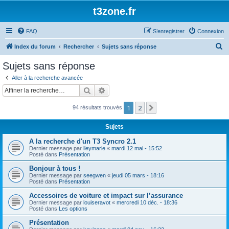
t3zone.fr
FAQ
S’enregistrer
Connexion
R
Index du forum
Rechercher
Sujets sans réponse
e
Sujets sans réponse
c
Aller à la recherche avancée
h
Rechercher
Recherche avancée
e
1
2
Suivante
94 résultats trouvés
r
c
Sujets
h
A la recherche d'un T3 Syncro 2.1
e
Dernier message par
lleymarie
«
mardi 12 mai - 15:52
Posté dans
Présentation
r
Bonjour à tous !
Dernier message par
seegwen
«
jeudi 05 mars - 18:16
Posté dans
Présentation
Accessoires de voiture et impact sur l’assurance
Dernier message par
louiseravot
«
mercredi 10 déc. - 18:36
Posté dans
Les options
Présentation