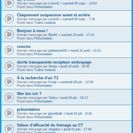
Dernier message par
LorenG
«
samedi 09 sept. - 13:54
Posté dans
Présentation
Claquement suspension avant et arrière
Dernier message par
LorenG
«
samedi 09 sept. - 7:16
Posté dans
Trains roulants
Bonjour à vous !
Dernier message par
fl0w81
«
samedi 19 août - 17:14
Posté dans
Présentation
coucou
Dernier message par
padawone59
«
mardi 15 août - 13:21
Posté dans
Présentation
durite transparente recepteur embrayage
Dernier message par
Sharp
«
jeudi 10 août - 16:42
Posté dans
Trains roulants
À la recherche d'un T3
Dernier message par
Foulp
«
vendredi 28 juil. - 12:56
Posté dans
Présentation
Wer bin ich ?
Dernier message par
Tahiry
«
lundi 24 juil. - 20:17
Posté dans
Présentation
présentation
Dernier message par
jppvttbulls
«
lundi 24 juil. - 8:19
Posté dans
Présentation
Valeur d'efficacité du freinage au CT
Dernier message par
ningaloo
«
jeudi 01 juin - 17:40
Posté dans
Trains roulants