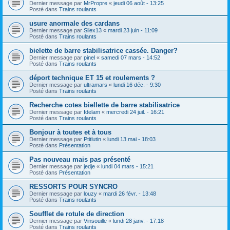
Dernier message par
MrPropre
«
jeudi 06 août - 13:25
Posté dans
Trains roulants
usure anormale des cardans
Dernier message par
Silex13
«
mardi 23 juin - 11:09
Posté dans
Trains roulants
bielette de barre stabilisatrice cassée. Danger?
Dernier message par
pinel
«
samedi 07 mars - 14:52
Posté dans
Trains roulants
déport technique ET 15 et roulements ?
Dernier message par
ultramars
«
lundi 16 déc. - 9:30
Posté dans
Trains roulants
Recherche cotes biellette de barre stabilisatrice
Dernier message par
fdelam
«
mercredi 24 juil. - 16:21
Posté dans
Trains roulants
Bonjour à toutes et à tous
Dernier message par
Ptitlutin
«
lundi 13 mai - 18:03
Posté dans
Présentation
Pas nouveau mais pas présenté
Dernier message par
jedje
«
lundi 04 mars - 15:21
Posté dans
Présentation
RESSORTS POUR SYNCRO
Dernier message par
louzy
«
mardi 26 févr. - 13:48
Posté dans
Trains roulants
Soufflet de rotule de direction
Dernier message par
Vinsouille
«
lundi 28 janv. - 17:18
Posté dans
Trains roulants