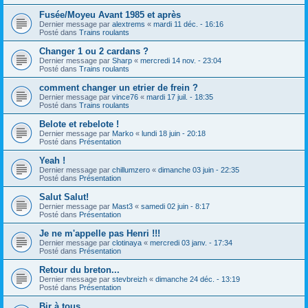
Fusée/Moyeu Avant 1985 et après
Dernier message par
alextrems
«
mardi 11 déc. - 16:16
Posté dans
Trains roulants
Changer 1 ou 2 cardans ?
Dernier message par
Sharp
«
mercredi 14 nov. - 23:04
Posté dans
Trains roulants
comment changer un etrier de frein ?
Dernier message par
vince76
«
mardi 17 juil. - 18:35
Posté dans
Trains roulants
Belote et rebelote !
Dernier message par
Marko
«
lundi 18 juin - 20:18
Posté dans
Présentation
Yeah !
Dernier message par
chillumzero
«
dimanche 03 juin - 22:35
Posté dans
Présentation
Salut Salut!
Dernier message par
Mast3
«
samedi 02 juin - 8:17
Posté dans
Présentation
Je ne m'appelle pas Henri !!!
Dernier message par
clotinaya
«
mercredi 03 janv. - 17:34
Posté dans
Présentation
Retour du breton...
Dernier message par
stevbreizh
«
dimanche 24 déc. - 13:19
Posté dans
Présentation
Bjr à tous