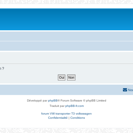
m ?
Nou
Développé par
phpBB
® Forum Software © phpBB Limited
Traduit par
phpBB-fr.com
forum VW transporter T3 volkswagen
Confidentialité
|
Conditions