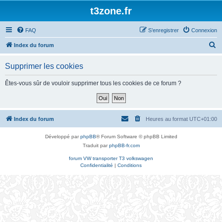
t3zone.fr
FAQ
S’enregistrer
Connexion
R
Index du forum
e
Supprimer les cookies
c
h
Êtes-vous sûr de vouloir supprimer tous les cookies de ce forum ?
e
r
c
Index du forum
Heures au format
UTC+01:00
h
Développé par
phpBB
® Forum Software © phpBB Limited
e
Traduit par
phpBB-fr.com
r
forum VW transporter T3 volkswagen
Confidentialité
|
Conditions