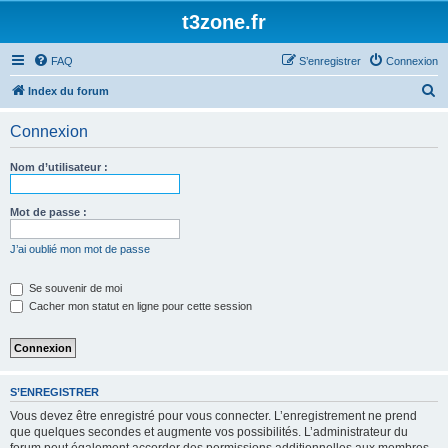
t3zone.fr
FAQ
S’enregistrer
Connexion
R
Index du forum
e
Connexion
c
h
Nom d’utilisateur :
e
r
Mot de passe :
c
J’ai oublié mon mot de passe
h
e
Se souvenir de moi
Cacher mon statut en ligne pour cette session
r
S’ENREGISTRER
Vous devez être enregistré pour vous connecter. L’enregistrement ne prend
que quelques secondes et augmente vos possibilités. L’administrateur du
forum peut également accorder des permissions additionnelles aux membres