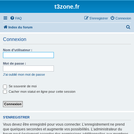
t3zone.fr
FAQ
S’enregistrer
Connexion
R
Index du forum
e
Connexion
c
h
Nom d’utilisateur :
e
r
Mot de passe :
c
J’ai oublié mon mot de passe
h
e
Se souvenir de moi
Cacher mon statut en ligne pour cette session
r
S’ENREGISTRER
Vous devez être enregistré pour vous connecter. L’enregistrement ne prend
que quelques secondes et augmente vos possibilités. L’administrateur du
forum peut également accorder des permissions additionnelles aux membres