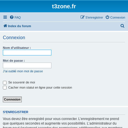
t3zone.fr
FAQ
S’enregistrer
Connexion
R
Index du forum
e
Connexion
c
h
Nom d’utilisateur :
e
r
Mot de passe :
c
J’ai oublié mon mot de passe
h
e
Se souvenir de moi
Cacher mon statut en ligne pour cette session
r
S’ENREGISTRER
Vous devez être enregistré pour vous connecter. L’enregistrement ne prend
que quelques secondes et augmente vos possibilités. L’administrateur du
forum peut également accorder des permissions additionnelles aux membres