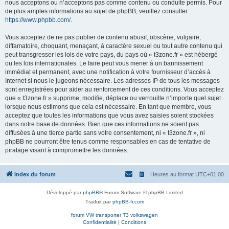
nous acceptons ou n’acceptons pas comme contenu ou conduite permis. Pour
de plus amples informations au sujet de phpBB, veuillez consulter :
https://www.phpbb.com/
.
Vous acceptez de ne pas publier de contenu abusif, obscène, vulgaire,
diffamatoire, choquant, menaçant, à caractère sexuel ou tout autre contenu qui
peut transgresser les lois de votre pays, du pays où « t3zone.fr » est hébergé
ou les lois internationales. Le faire peut vous mener à un bannissement
immédiat et permanent, avec une notification à votre fournisseur d’accès à
Internet si nous le jugeons nécessaire. Les adresses IP de tous les messages
sont enregistrées pour aider au renforcement de ces conditions. Vous acceptez
que « t3zone.fr » supprime, modifie, déplace ou verrouille n’importe quel sujet
lorsque nous estimons que cela est nécessaire. En tant que membre, vous
acceptez que toutes les informations que vous avez saisies soient stockées
dans notre base de données. Bien que ces informations ne soient pas
diffusées à une tierce partie sans votre consentement, ni « t3zone.fr », ni
phpBB ne pourront être tenus comme responsables en cas de tentative de
piratage visant à compromettre les données.
Index du forum
Heures au format
UTC+01:00
Développé par
phpBB
® Forum Software © phpBB Limited
Traduit par
phpBB-fr.com
forum VW transporter T3 volkswagen
Confidentialité
|
Conditions