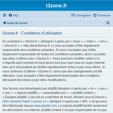
t3zone.fr
FAQ
S’enregistrer
Connexion
R
Index du forum
e
t3zone.fr - Conditions d’utilisation
c
h
En accédant à « t3zone.fr » (désigné ci-après par « nous », « notre », « nos »,
« t3zone.fr », « http://www.t3zone.fr »), vous acceptez d’être légalement
e
responsable des conditions suivantes. Si vous n’acceptez pas d’être
r
légalement responsable de toutes les conditions suivantes, alors n’accédez
pas et/ou n’utilisez pas « t3zone.fr ». Nous pouvons modifier celles-ci à
c
n’importe quel moment et nous ferons tout pour que vous en soyez informé,
h
bien qu’il soit prudent de vérifier régulièrement celles-ci par vous-même. Si
vous continuez d’utiliser « t3zone.fr » alors que des changements ont été
e
effectués, vous acceptez d’être légalement responsable des conditions
r
découlant des mises à jour et/ou modifications.
Nos forums sont développés par phpBB (désigné ci-après par « ils », « eux »,
« leur », « logiciel phpBB », « www.phpbb.com », « phpBB Limited »,
« Équipes phpBB ») qui est un script libre de forum, déclaré sous la licence «
GNU General Public License v2
» (désigné ci-après par « GPL ») et qui peut
être téléchargé depuis
www.phpbb.com
. Le logiciel phpBB facilite seulement
les discussions sur Internet. phpBB Limited n’est pas responsable de ce que