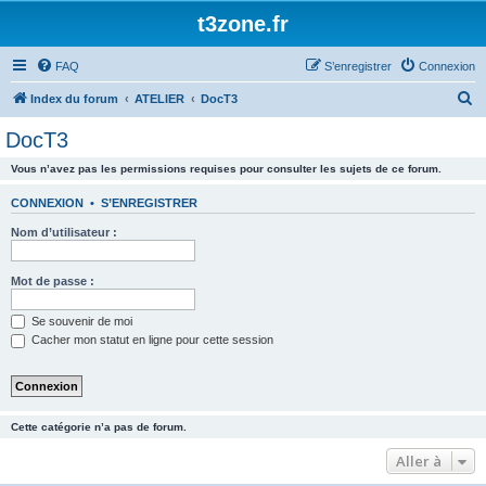
t3zone.fr
FAQ
S’enregistrer
Connexion
R
Index du forum
ATELIER
DocT3
e
DocT3
c
Vous n’avez pas les permissions requises pour consulter les sujets de ce forum.
h
e
CONNEXION
•
S’ENREGISTRER
r
Nom d’utilisateur :
c
h
Mot de passe :
e
Se souvenir de moi
r
Cacher mon statut en ligne pour cette session
Cette catégorie n’a pas de forum.
Aller à