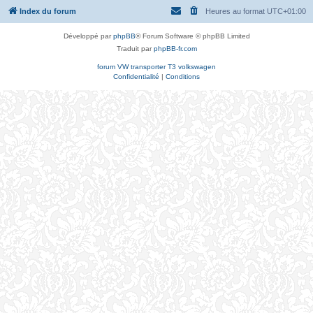
Index du forum
Heures au format
UTC+01:00
Développé par
phpBB
® Forum Software © phpBB Limited
Traduit par
phpBB-fr.com
forum VW transporter T3 volkswagen
Confidentialité
|
Conditions