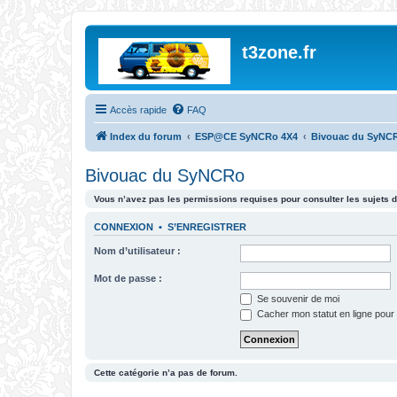
t3zone.fr
Accès rapide
FAQ
Index du forum
ESP@CE SyNCRo 4X4
Bivouac du SyNC
Bivouac du SyNCRo
Vous n’avez pas les permissions requises pour consulter les sujets d
CONNEXION
•
S’ENREGISTRER
Nom d’utilisateur :
Mot de passe :
Se souvenir de moi
Cacher mon statut en ligne pour 
Cette catégorie n’a pas de forum.