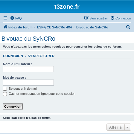
t3zone.fr
FAQ
S’enregistrer
Connexion
R
Index du forum
ESP@CE SyNCRo 4X4
Bivouac du SyNCRo
e
Bivouac du SyNCRo
c
Vous n’avez pas les permissions requises pour consulter les sujets de ce forum.
h
e
CONNEXION
•
S’ENREGISTRER
r
Nom d’utilisateur :
c
h
Mot de passe :
e
Se souvenir de moi
r
Cacher mon statut en ligne pour cette session
Cette catégorie n’a pas de forum.
Aller à