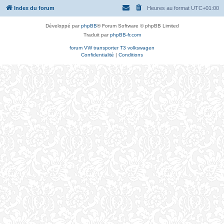
Index du forum
Heures au format
UTC+01:00
Développé par
phpBB
® Forum Software © phpBB Limited
Traduit par
phpBB-fr.com
forum VW transporter T3 volkswagen
Confidentialité
|
Conditions