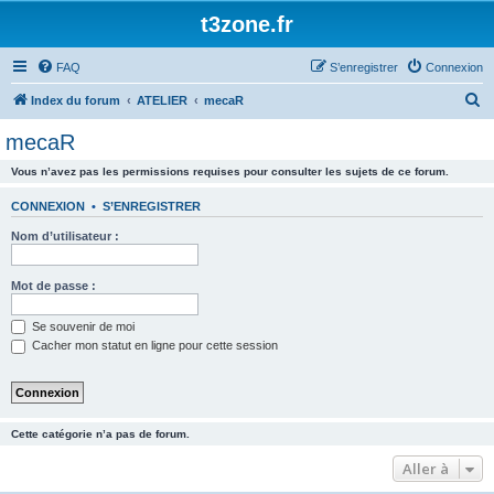
t3zone.fr
FAQ
S’enregistrer
Connexion
R
Index du forum
ATELIER
mecaR
e
mecaR
c
Vous n’avez pas les permissions requises pour consulter les sujets de ce forum.
h
e
CONNEXION
•
S’ENREGISTRER
r
Nom d’utilisateur :
c
h
Mot de passe :
e
Se souvenir de moi
r
Cacher mon statut en ligne pour cette session
Cette catégorie n’a pas de forum.
Aller à