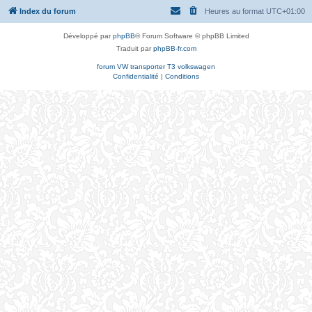
Index du forum
Heures au format
UTC+01:00
Développé par
phpBB
® Forum Software © phpBB Limited
Traduit par
phpBB-fr.com
forum VW transporter T3 volkswagen
Confidentialité
|
Conditions