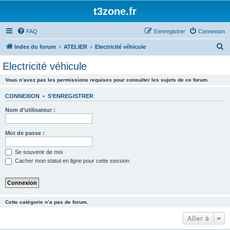
t3zone.fr
FAQ
S’enregistrer
Connexion
R
Index du forum
ATELIER
Electricité véhicule
e
Electricité véhicule
c
Vous n’avez pas les permissions requises pour consulter les sujets de ce forum.
h
e
CONNEXION
•
S’ENREGISTRER
r
Nom d’utilisateur :
c
h
Mot de passe :
e
Se souvenir de moi
r
Cacher mon statut en ligne pour cette session
Cette catégorie n’a pas de forum.
Aller à