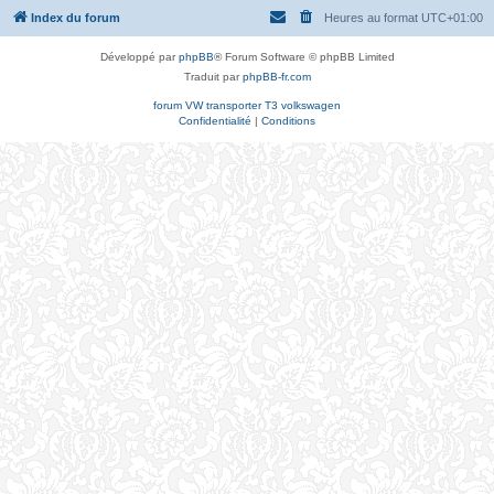
Index du forum
Heures au format
UTC+01:00
Développé par
phpBB
® Forum Software © phpBB Limited
Traduit par
phpBB-fr.com
forum VW transporter T3 volkswagen
Confidentialité
|
Conditions