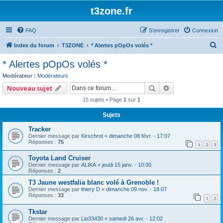
t3zone.fr
FAQ
S’enregistrer
Connexion
R
Index du forum
T3ZONE
* Alertes pOpOs volés *
e
* Alertes pOpOs volés *
c
Modérateur :
Modérateurs
h
Rechercher
Recherche avan
Nouveau sujet
e
15 sujets • Page
1
sur
1
r
Sujets
c
Tracker
h
Dernier message par
Kirschrot
«
dimanche 08 févr. - 17:07
e
Réponses :
75
1
2
3
r
Toyota Land Cruiser
Dernier message par
ALIKA
«
jeudi 15 janv. - 10:00
Réponses :
2
T3 Jaune westfalia blanc volé à Grenoble !
Dernier message par
thiery D
«
dimanche 09 nov. - 18:07
Réponses :
33
1
2
Tkstar
Dernier message par
Lio33430
«
samedi 26 avr. - 12:02