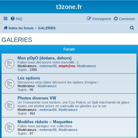
t3zone.fr
FAQ
S’enregistrer
Connexion
R
Index du forum
GALERIES
e
GALERIES
c
Forum
h
e
Mon pOpO (dedans, dehors)
Faites nous décourvrir votre merveille ;-)
r
Modérateurs :
meloman56
,
steph@ne
,
Modérateurs
Sujets :
1886
c
Les options
h
Découvrez et/ou faites découvrir les options d'origine !
Modérateur :
Modérateurs
e
Sujets :
96
r
Photos diverses VW
Un Transporter rose bonbon, une Cox Polizei, un Split marchande de glace :
toutes vos photos prises en vadrouille ou glanées sur le net
Modérateurs :
meloman56
,
Modérateurs
Sujets :
452
Modèles réduits :: Maquettes
Faites nous partagez vos collections
Modérateurs :
meloman56
,
Modérateurs
Sujets :
97