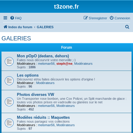
t3zone.fr
FAQ
S’enregistrer
Connexion
R
Index du forum
GALERIES
e
GALERIES
c
Forum
h
e
Mon pOpO (dedans, dehors)
Faites nous décourvrir votre merveille ;-)
r
Modérateurs :
meloman56
,
steph@ne
,
Modérateurs
Sujets :
1886
c
Les options
h
Découvrez et/ou faites découvrir les options d'origine !
Modérateur :
Modérateurs
e
Sujets :
96
r
Photos diverses VW
Un Transporter rose bonbon, une Cox Polizei, un Split marchande de glace :
toutes vos photos prises en vadrouille ou glanées sur le net
Modérateurs :
meloman56
,
Modérateurs
Sujets :
452
Modèles réduits :: Maquettes
Faites nous partagez vos collections
Modérateurs :
meloman56
,
Modérateurs
Sujets :
97