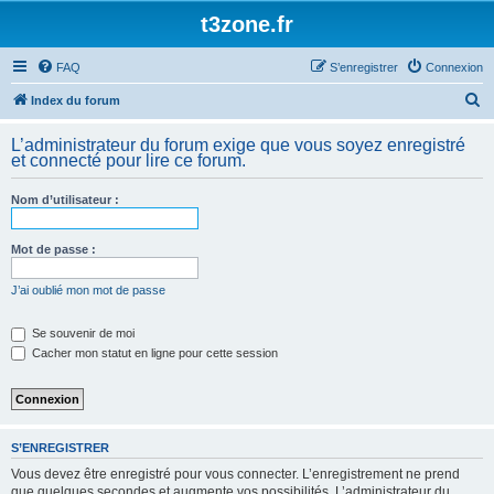
t3zone.fr
FAQ
S’enregistrer
Connexion
R
Index du forum
e
L’administrateur du forum exige que vous soyez enregistré
c
et connecté pour lire ce forum.
h
Nom d’utilisateur :
e
r
Mot de passe :
c
h
J’ai oublié mon mot de passe
e
Se souvenir de moi
r
Cacher mon statut en ligne pour cette session
S’ENREGISTRER
Vous devez être enregistré pour vous connecter. L’enregistrement ne prend
que quelques secondes et augmente vos possibilités. L’administrateur du