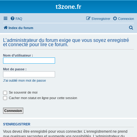
t3zone.fr
FAQ
S’enregistrer
Connexion
R
Index du forum
e
L’administrateur du forum exige que vous soyez enregistré
c
et connecté pour lire ce forum.
h
Nom d’utilisateur :
e
r
Mot de passe :
c
h
J’ai oublié mon mot de passe
e
Se souvenir de moi
r
Cacher mon statut en ligne pour cette session
S’ENREGISTRER
Vous devez être enregistré pour vous connecter. L’enregistrement ne prend
que quelques secondes et augmente vos possibilités. L’administrateur du