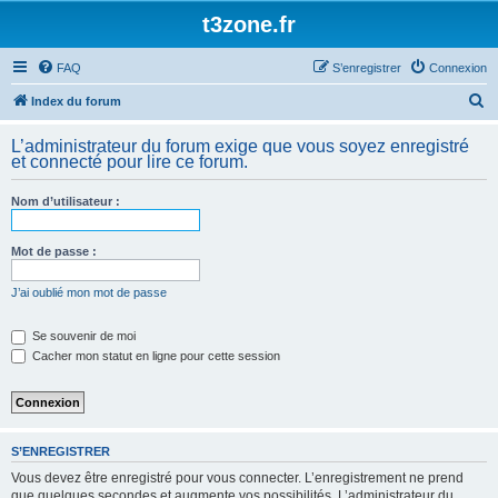
t3zone.fr
FAQ
S’enregistrer
Connexion
R
Index du forum
e
L’administrateur du forum exige que vous soyez enregistré
c
et connecté pour lire ce forum.
h
Nom d’utilisateur :
e
r
Mot de passe :
c
h
J’ai oublié mon mot de passe
e
Se souvenir de moi
r
Cacher mon statut en ligne pour cette session
S’ENREGISTRER
Vous devez être enregistré pour vous connecter. L’enregistrement ne prend
que quelques secondes et augmente vos possibilités. L’administrateur du