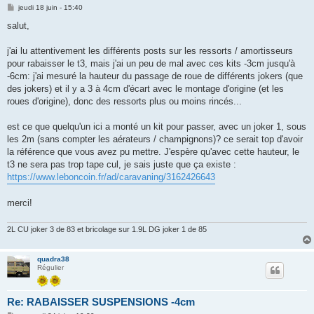
M
jeudi 18 juin - 15:40
e
s
salut,
s
a
g
j'ai lu attentivement les différents posts sur les ressorts / amortisseurs
e
pour rabaisser le t3, mais j'ai un peu de mal avec ces kits -3cm jusqu'à
-6cm: j'ai mesuré la hauteur du passage de roue de différents jokers (que
des jokers) et il y a 3 à 4cm d'écart avec le montage d'origine (et les
roues d'origine), donc des ressorts plus ou moins rincés...
est ce que quelqu'un ici a monté un kit pour passer, avec un joker 1, sous
les 2m (sans compter les aérateurs / champignons)? ce serait top d'avoir
la référence que vous avez pu mettre. J'espère qu'avec cette hauteur, le
t3 ne sera pas trop tape cul, je sais juste que ça existe :
https://www.leboncoin.fr/ad/caravaning/3162426643
merci!
2L CU joker 3 de 83 et bricolage sur 1.9L DG joker 1 de 85
quadra38
Régulier
Re: RABAISSER SUSPENSIONS -4cm