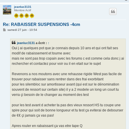
jeanluc3131
Membre Actif
Re: RABAISSER SUSPENSIONS -4cm
M
samedi 27 juin - 10:54
e
s
s
jeanluc3131
a écrit :
↑
a
g
Oui j ai quelques pot que je connais depuis 10 ans et qui ont fait ses
e
modif de rabaissement et tourne avec
mais ne sont pas trop copain avec les forums c est comme cela donc j ai
rechercher et contactez pour voir ou il en etait sur le sujet
Revenons a nos moutons avec une rehausse rigide West pas facile de
trouver pour rabaisser sans rentrer dans des frai exorbitant
pour les silembloc sur amortisseur avant (qui est sur le dénomination
souvent de ressort sur certain site) il y a 2 modele un long un court tu
verra çi besoin de le changer au moment des test
pour les test avant d acheter ta pas des vieux ressort HS tu coupe une
spire pour qui soit de bonne longueur et tu test ça eviterai de debourser
de €€ çi jamais ça vas pas!
Apres rouler en rabaissant ça vas etre tape Q