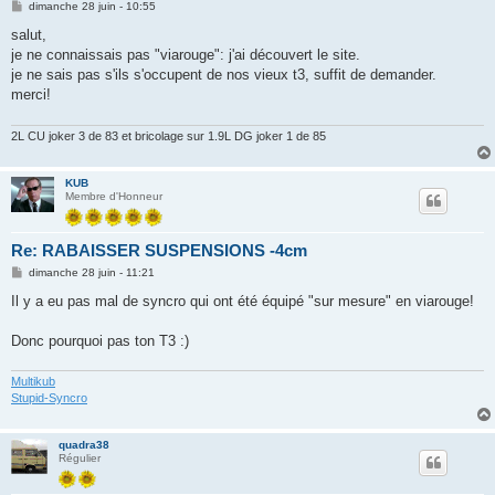
M
dimanche 28 juin - 10:55
e
s
salut,
s
je ne connaissais pas "viarouge": j'ai découvert le site.
a
g
je ne sais pas s'ils s'occupent de nos vieux t3, suffit de demander.
e
merci!
2L CU joker 3 de 83 et bricolage sur 1.9L DG joker 1 de 85
KUB
Membre d'Honneur
Re: RABAISSER SUSPENSIONS -4cm
M
dimanche 28 juin - 11:21
e
s
Il y a eu pas mal de syncro qui ont été équipé "sur mesure" en viarouge!
s
a
g
Donc pourquoi pas ton T3 :)
e
Multikub
Stupid-Syncro
quadra38
Régulier