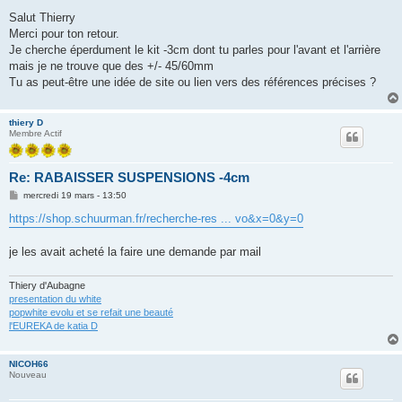
e
s
Salut Thierry
s
Merci pour ton retour.
a
g
Je cherche éperdument le kit -3cm dont tu parles pour l'avant et l'arrière
e
mais je ne trouve que des +/- 45/60mm
Tu as peut-être une idée de site ou lien vers des références précises ?
thiery D
Membre Actif
Re: RABAISSER SUSPENSIONS -4cm
M
mercredi 19 mars - 13:50
e
s
https://shop.schuurman.fr/recherche-res ... vo&x=0&y=0
s
a
g
je les avait acheté la faire une demande par mail
e
Thiery d'Aubagne
presentation du white
popwhite evolu et se refait une beauté
l'EUREKA de katia D
NICOH66
Nouveau