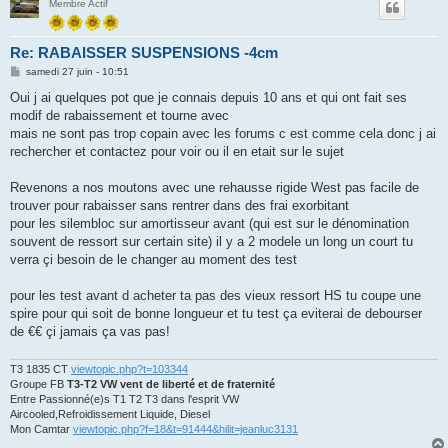
Membre Actif
Re: RABAISSER SUSPENSIONS -4cm
M
samedi 27 juin - 10:51
e
s
Oui j ai quelques pot que je connais depuis 10 ans et qui ont fait ses
s
modif de rabaissement et tourne avec
a
g
mais ne sont pas trop copain avec les forums c est comme cela donc j ai
e
rechercher et contactez pour voir ou il en etait sur le sujet
Revenons a nos moutons avec une rehausse rigide West pas facile de
trouver pour rabaisser sans rentrer dans des frai exorbitant
pour les silembloc sur amortisseur avant (qui est sur le dénomination
souvent de ressort sur certain site) il y a 2 modele un long un court tu
verra çi besoin de le changer au moment des test
pour les test avant d acheter ta pas des vieux ressort HS tu coupe une
spire pour qui soit de bonne longueur et tu test ça eviterai de debourser
de €€ çi jamais ça vas pas!
T3 1835 CT
viewtopic.php?t=103344
Groupe FB
T3-T2 VW vent de liberté et de fraternité
Entre Passionné(e)s T1 T2 T3 dans l'esprit VW
Aircooled,Refroidissement Liquide, Diesel
Mon Camtar
viewtopic.php?f=18&t=91444&hilit=jeanluc3131