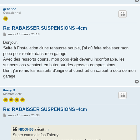
e
gehenne
Occasionnel
Re: RABAISSER SUSPENSIONS -4cm
M
mardi 18 mars - 21:18
e
s
Bonjour,
s
Suite à l'installation d'une rehausse souple, j'ai dû faire rabaisser mon
a
g
popo pour rentrer dans mon garage.
e
Avec des ressorts courts, mon popo était devenu inconfortable, les
suspensions venaient en buter sur des grosses compressions.
Berf, j'ai remis les ressorts d'origine et construit un carport a côté de mon
garage
thiery D
Membre Actif
Re: RABAISSER SUSPENSIONS -4cm
M
mardi 18 mars - 21:30
e
s
s
NICOH66
a écrit :
↑
a
g
Super comme infos Thierry.
e