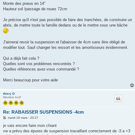
Monte des pneus en 14''
Hauteur sol /passage de roues 72cm
Je précise qu'il n'est pas possible de faire des tranchées, de construire un
abris, de mettre toute la famille dedans ou de le mettre sous une bâche
J'aimerai revoir la suspension et l'abaisser de 4cm sans être obligé de
modifier tout. Sauf changer les ressort et les amortisseurs évidemment.
Qui a déjà fait cela ?
Quelles sont vos problèmes rencontrés ?
Quelles références avez-vous commandé ?
Merci beaucoup pour votre aide
thiery D
Membre Actif
Re: RABAISSER SUSPENSIONS -4cm
M
mardi 18 mars - 20:27
e
s
je vais encore faire mon chiant
s
vw a prévu des épures de suspension travaillant correctement de -3 a +3
a