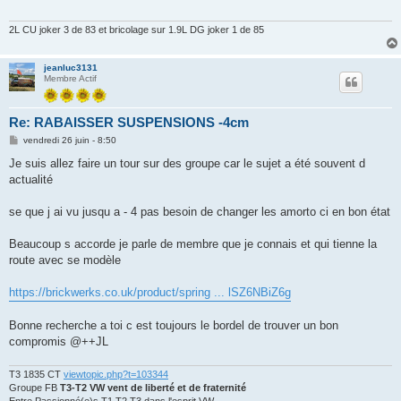
2L CU joker 3 de 83 et bricolage sur 1.9L DG joker 1 de 85
jeanluc3131
Membre Actif
Re: RABAISSER SUSPENSIONS -4cm
M
vendredi 26 juin - 8:50
e
s
Je suis allez faire un tour sur des groupe car le sujet a été souvent d
s
actualité
a
g
e
se que j ai vu jusqu a - 4 pas besoin de changer les amorto ci en bon état
Beaucoup s accorde je parle de membre que je connais et qui tienne la
route avec se modèle
https://brickwerks.co.uk/product/spring ... lSZ6NBiZ6g
Bonne recherche a toi c est toujours le bordel de trouver un bon
compromis @++JL
T3 1835 CT
viewtopic.php?t=103344
Groupe FB
T3-T2 VW vent de liberté et de fraternité