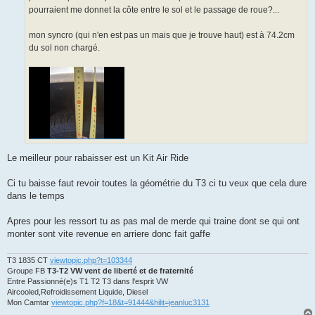
e
pourraient me donnet la côte entre le sol et le passage de roue?...
mon syncro (qui n'en est pas un mais que je trouve haut) est à 74.2cm
du sol non chargé.
Le meilleur pour rabaisser est un Kit Air Ride
Ci tu baisse faut revoir toutes la géométrie du T3 ci tu veux que cela dure
dans le temps
Apres pour les ressort tu as pas mal de merde qui traine dont se qui ont
monter sont vite revenue en arriere donc fait gaffe
T3 1835 CT
viewtopic.php?t=103344
Groupe FB
T3-T2 VW vent de liberté et de fraternité
Entre Passionné(e)s T1 T2 T3 dans l'esprit VW
Aircooled,Refroidissement Liquide, Diesel
Mon Camtar
viewtopic.php?f=18&t=91444&hilit=jeanluc3131