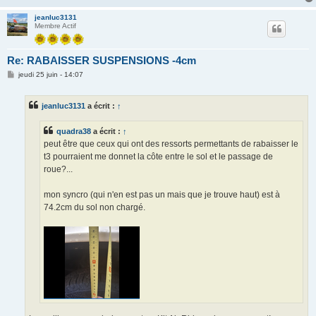
jeanluc3131
Membre Actif
Re: RABAISSER SUSPENSIONS -4cm
M
jeudi 25 juin - 14:07
e
s
s
jeanluc3131
a écrit :
↑
a
g
e
quadra38
a écrit :
↑
peut être que ceux qui ont des ressorts permettants de rabaisser le
t3 pourraient me donnet la côte entre le sol et le passage de
roue?...
mon syncro (qui n'en est pas un mais que je trouve haut) est à
74.2cm du sol non chargé.