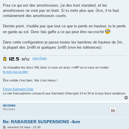
Pour ce qui est des amortisseurs, j'ai des koni standard, et les
amortisseurs ne vont pas en buté. Si tu mets plus que -3cm, il te faut
certainement des amortisseurs courts.
Dernier point, n'oublie pas que tout ce que tu perds en hauteur, tu le perds
en garde au sol. Donc fais gaffe a ce qui peut être raccroché
Dans cette configuration je passe toutes les barrières de hauteur de 2m,
la plupart des 1m90 et quelques 1m85 (vive les tolérances)
mon Popo
Je mutualise les docs VW, donc si vous en avez =>MP ou si vous en voulez
le post qui va bien
Être visible c'est bien. Voir c'est mieux !
Forum Karmann Ghia
Le site francophone consacré aux Karmann Ghia type 14 et 34 et à tous leurs amateurs
NICOH66
Nouveau
Re: RABAISSER SUSPENSIONS -4cm
M
mercredi 19 mars - 13:30