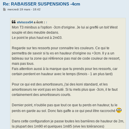
Re: RABAISSER SUSPENSIONS -4cm
M
mercredi 19 mars - 18:42
e
s
s
elviscox54
a écrit :
↑
a
g
Mon T3 minibus a l'option -3cm d'origine. Je lui ai greffé un toit West
e
souple et des meuble dedans.
Le point le plus haut est à 2m03.
Regarde sur tes ressorts pour connaitre les couleurs. Ce qui te
permettra de savoir si tu es en hauteur d'origine ou +3cm. Il y a un
tableau sur la zone qui référence pas mal de code couleur de ressort,
mais pas tous.
Fais attention aussi à la marque que tu prends pour les ressorts, car
certain perdent en hauteur avec le temps (6mois - 1 an plus tard)
Pour ce qui est des amortisseurs, j'ai des koni standard, et les
amortisseurs ne vont pas en buté. Si tu mets plus que -3cm, il te faut
certainement des amortisseurs courts.
Dernier point, n'oublie pas que tout ce que tu perds en hauteur, tu le
perds en garde au sol. Donc fais gaffe a ce qui peut être raccroché
Dans cette configuration je passe toutes les barrières de hauteur de 2m,
la plupart des 1m90 et quelques 1m85 (vive les tolérances)