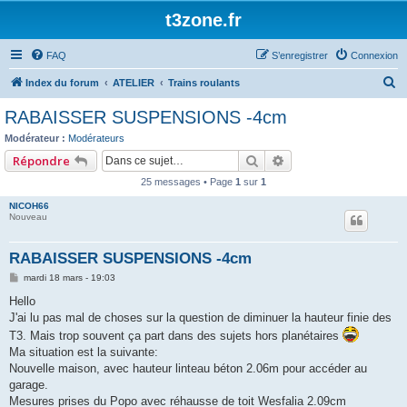
t3zone.fr
FAQ
S’enregistrer
Connexion
R
Index du forum
ATELIER
Trains roulants
e
RABAISSER SUSPENSIONS -4cm
c
Modérateur :
Modérateurs
h
Rechercher
Recherche avancée
Répondre
e
25 messages • Page
1
sur
1
r
NICOH66
c
Nouveau
h
RABAISSER SUSPENSIONS -4cm
e
M
mardi 18 mars - 19:03
r
e
s
Hello
s
J'ai lu pas mal de choses sur la question de diminuer la hauteur finie des
a
g
T3. Mais trop souvent ça part dans des sujets hors planétaires
e
Ma situation est la suivante:
Nouvelle maison, avec hauteur linteau béton 2.06m pour accéder au
garage.
Mesures prises du Popo avec réhausse de toit Wesfalia 2.09cm