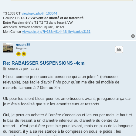
T3 1835 CT
viewtopic.php?t=103344
Groupe FB
T3-T2 VW vent de liberté et de fraternité
Entre Passionné(e)s T1 T2 T3 dans l'esprit VW
Aircooled,Refroidissement Liquide, Diesel
Mon Camtar
viewtopic.php?f=18&t=91444&hilit=jeanluc3131
quadra38
Régulier
Re: RABAISSER SUSPENSIONS -4cm
M
samedi 27 juin - 19:41
e
s
Et oui, comme je ne connais personne qui a un joker 1 (rehausse
s
relevable), pas facile d'avoir l'info pour qu'on me dite tel modèle de
a
g
ressorts t'amène à 2.05m ou 2m....
e
Ok pour les silent blocs pour les amortisseurs avant, je regarderai ça car
je m'étais focalisé que sur les amortisseurs et ressorts.
Oui, je peux en acheter à l'arrière d'occasion et les couper mais le haut et
le bas du ressort a un diamètre inférieur au diamètre du centre du
ressort... c'est peut-être possible pour l'avant, mais en plus de la longueur
du ressort, il y a sa résistance à la compression sous le poids : les