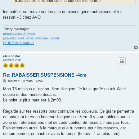
Tu aurais des liens pour commander ces éléments ?
les butées se trouve sur les site de pieces genre autopieces et les
ressort - 3 chez AVO
Thiery d'Aubagne
presentation du white
popwhite evolu et se refait une beauté
l'EUREKA de katia D
elviscox54
Membre Actif
Re: RABAISSER SUSPENSIONS -4cm
M
mercredi 19 mars - 12:41
e
s
Mon T3 minibus a l'option -3cm d'origine. Je lui ai greffé un toit West
s
souple et des meuble dedans.
a
g
Le point le plus haut est à 2m03.
e
Regarde sur tes ressorts pour connaitre les couleurs. Ce qui te permettra
de savoir si tu es en hauteur d'origine ou +3cm. Il y a un tableau sur la
zone qui référence pas mal de code couleur de ressort, mais pas tous.
Fais attention aussi à la marque que tu prends pour les ressorts, car
certain perdent en hauteur avec le temps (6mois - 1 an plus tard)