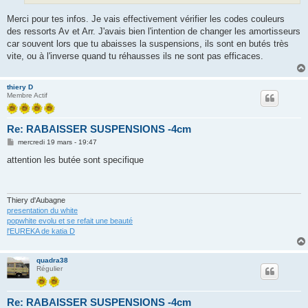
Merci pour tes infos. Je vais effectivement vérifier les codes couleurs
des ressorts Av et Arr. J'avais bien l'intention de changer les amortisseurs
car souvent lors que tu abaisses la suspensions, ils sont en butés très
vite, ou à l'inverse quand tu réhausses ils ne sont pas efficaces.
thiery D
Membre Actif
Re: RABAISSER SUSPENSIONS -4cm
M
mercredi 19 mars - 19:47
e
s
attention les butée sont specifique
s
a
g
e
Thiery d'Aubagne
presentation du white
popwhite evolu et se refait une beauté
l'EUREKA de katia D
quadra38
Régulier
Re: RABAISSER SUSPENSIONS -4cm